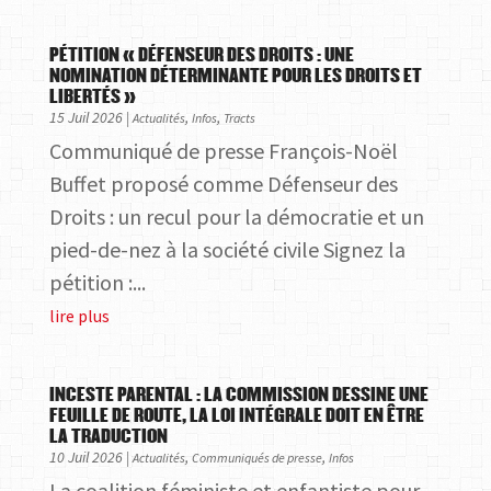
PÉTITION « DÉFENSEUR DES DROITS : UNE
NOMINATION DÉTERMINANTE POUR LES DROITS ET
LIBERTÉS »
15 Juil 2026
|
,
,
Actualités
Infos
Tracts
Communiqué de presse François-Noël
Buffet proposé comme Défenseur des
Droits : un recul pour la démocratie et un
pied-de-nez à la société civile Signez la
pétition :...
lire plus
INCESTE PARENTAL : LA COMMISSION DESSINE UNE
FEUILLE DE ROUTE, LA LOI INTÉGRALE DOIT EN ÊTRE
LA TRADUCTION
10 Juil 2026
|
,
,
Actualités
Communiqués de presse
Infos
La coalition féministe et enfantiste pour