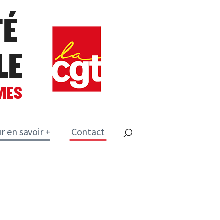
TÉ
LE
MES
r en savoir +
Contact