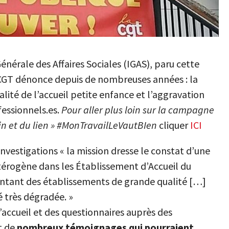
nérale des Affaires Sociales (IGAS), paru cette
 CGT dénonce depuis de nombreuses années : la
lité de l’accueil petite enfance et l’aggravation
fessionnels.es.
Pour aller plus loin sur la campagne
soin et du lien » #MonTravailLeVautBIen
cliquer
ICI
s investigations « la mission dresse le constat d’une
étérogène dans les Établissement d’Accueil du
entant des établissements de grande qualité […]
 très dégradée. »
’accueil et des questionnaires auprès des
at de
nombreux témoignages qui pourraient