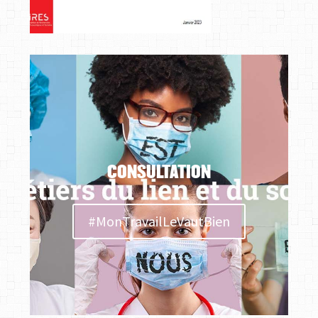
CONSULTATION
#MonTravailLeVautBien